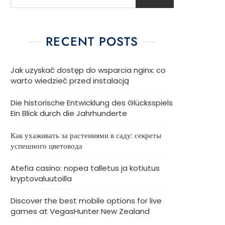
RECENT POSTS
Jak uzyskać dostęp do wsparcia nginx: co
warto wiedzieć przed instalacją
Die historische Entwicklung des Glücksspiels
Ein Blick durch die Jahrhunderte
Как ухаживать за растениями в саду: секреты
успешного цветовода
Atefia casino: nopea talletus ja kotiutus
kryptovaluutoilla
Discover the best mobile options for live
games at VegasHunter New Zealand