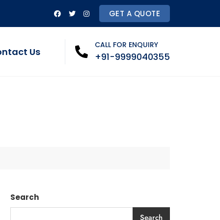
GET A QUOTE
CALL FOR ENQUIRY
ntact Us
+91-9999040355
Search
Search