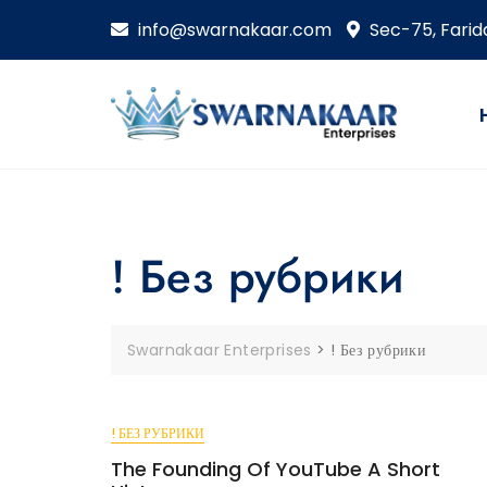
Skip
info@swarnakaar.com
Sec-75, Fari
to
content
! Без рубрики
Swarnakaar Enterprises
>
! Без рубрики
! БЕЗ РУБРИКИ
The Founding Of YouTube A Short