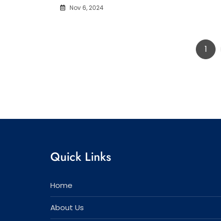
Nov 6, 2024
Pag
1
Quick Links
Home
About Us