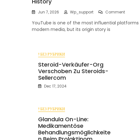
History
On
Jun 7, 2026
Wp_support
Comment
The
YouTube is one of the most influential platforms 
Foundi
Of
modern media, but its origin story is
YouTub
A
Short
History
! БЕЗ РУБРИКИ
Steroid-Verkäufer-Org
Verschoben Zu Steroids-
Sellercom
Dec 17, 2024
! БЕЗ РУБРИКИ
Glandula On-Line:
Medikamentöse
Behandlungsmöglichkeite
N Beim Prolaktinom