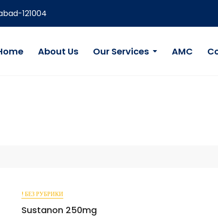
dabad-121004
Home
About Us
Our Services
AMC
Co
! БЕЗ РУБРИКИ
Sustanon 250mg