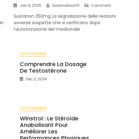
On
Jan 8, 2025
Swarnakaar111
Comment
Sustanon
Sustanon 250mg La segnalazione delle reazioni
250mg
in
avverse sospette che si verificano dopo
ng
l’autorizzazione del medicinale
e
! БЕЗ РУБРИКИ
Comprendre La Dosage
De Testostérone
Dec 3, 2024
! БЕЗ РУБРИКИ
Winstrol : Le Stéroïde
Anabolisant Pour
Améliorer Les
Performances Physiques