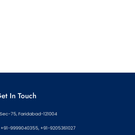
et In Touch
Sec-75, Faridabad-121004
+91-9999040355, +91-9205361027