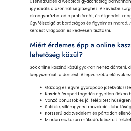
üzenetküldés a weboldal gyakorlatilag bárhonnan 
így ideális a azonnali segítséghez. A kevésbé sür
elmagyarázhatod a problémát, és átgondolt magy
ügyfélszolgálat barátságos és figyelmes marad. 
kérdést világosan és kedvesen tisztázni.
Miért érdemes épp a online kaszi
lehetőség közül?
Sok online kaszinó közül gyakran nehéz dönteni,
leegyszerűsíti a döntést. A legvonzóbb előnyök ez
Gazdag és egyre gyarapodó játékválaszté
Kaszinó és sportfogadás egyetlen fiókon b
Vonzó bónuszok és jól felépített hűségren
Sokféle, villámgyors tranzakciós lehetőség
Korszerű adatvédelem és pártatlan ellenő
Minden eszközön működő, letisztult felület