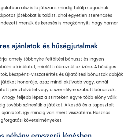
gulatban ülsz is le játszani, mindig találj magadnak
ckpotos játékokat is találsz, ahol egyetlen szerencsés
 rendezett menük és keresés is megkönnyíti, hogy hamar
es ajánlatok és hűségjutalmak
várja, amely többnyire feltöltési bónuszt és ingyen
bálni a kínálatot, mielőtt ráéreznél az ízére. A hűséges
ok, készpénz-visszatérítés és újratöltési bónuszok dobják
ív játékot honorálja, azaz minél aktívabb vagy, annál
ított pénzfelvétel vagy a személyre szabott bónuszok,
Ahogy feljebb lépsz a szinteken egyre több előny válik
ig tovább színesítik a játékot. A kezdő és a tapasztalt
jánlatot, így mindig van miért visszatérni. Hasznos
megforgatási követelményeket.
ás néhány egyszerű lépésben